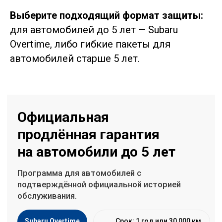
Выберите подходящий формат защиты:
Официальная
для автомобилей до 5 лет — Subaru
продлённая гарантия
Overtime, либо гибкие пакеты для
на автомобили до 5 лет
автомобилей старше 5 лет.
Программа для автомобилей с
подтверждённой официальной историей
обслуживания.
Subaru Overtime
Срок: 1 год или 30 000 км
Ремонт у дилера с оригинальными запчастями
3 варианта: базовый / расширенный /
максимальный
Возраст автомобиля
до 5 лет
Пробег
до 120 000 км
Официальное обслуживание
все ТО
выполнены у официального дилера*
Наличие подтверждённой истории