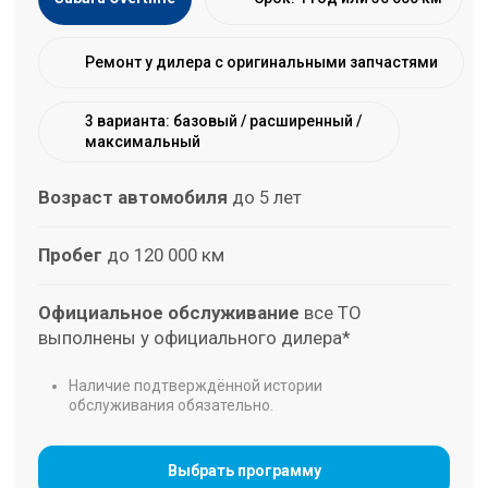
обслуживания обязательно.
Выбрать программу
Расширенная гарантия —
гибкая программа на
автомобили старше 5 лет
Если Subaru Overtime не подходит — предложим
расширенную гарантию от партнёров.
Альтернативные пакеты
Подбор условий под авто
Покрытие более 50 ключевых узлов и
агрегатов
Доступные сроки: 1, 2 или 3 года
Возраст автомобиля
более 5 лет