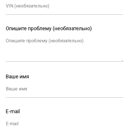
VIN (необязательно)
Опишите проблему (необязательно)
Опишите проблему (необязательно)
Ваше имя
Ваше имя
Пользуясь нашим сайтом,
вы соглашаетесь с тем, что мы
используем
E-mail
cookies
🍪
Хорошо
E-mail