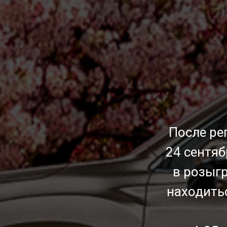
После ре
24 сентяб
в розыг
находить