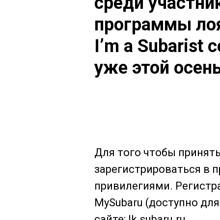
среди участни
программы ло
I’m a Subarist 
уже этой осен
Для того чтобы принять
зарегистрироваться в п
привилегиями. Регистр
MySubaru (доступно для
сайте: lk.subaru.ru