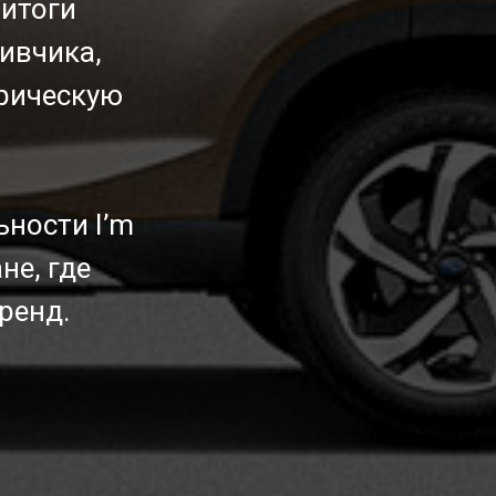
 итоги
ивчика,
орическую
ьности I’m
не, где
ренд.