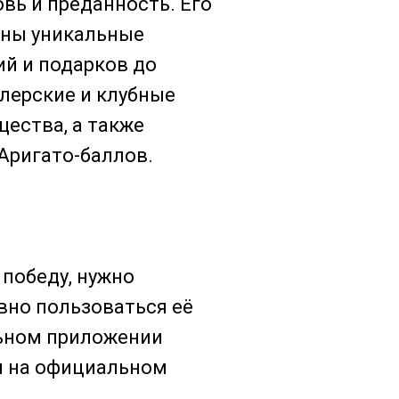
вь и преданность. Его
пны уникальные
ий и подарков до
лерские и клубные
ества, а также
Аригато-баллов.
 победу, нужно
ивно пользоваться её
льном приложении
 и на официальном