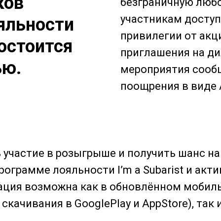
ков
безграничную любо
участникам досту
яльности
привилегии от акц
состоится
приглашения на ди
ью.
мероприятия сообщ
поощрения в виде 
 участие в розыгрыше и получить шанс на
рограмме лояльности I’m a Subarist и акт
ация возможна как в обновлённом моби
 скачивания в GooglePlay и AppStore), так