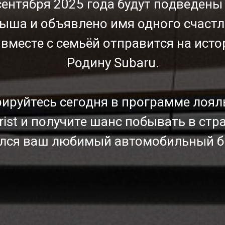
сентября 2025 года будут подведены
ыша и объявлено имя одного счастл
вместе с семьёй отправится на ист
Родину Subaru.
ируйтесь сегодня в программе лоял
ьзуясь нашим сайтом, вы соглашаетесь
Хорошо
м, что мы
используем cookies
🍪
rist и получите шанс побывать в стра
лся ваш любимый автомобильный б