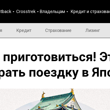
tback
Crosstrek
Владельцам
Кредит и страхова
я
Кредит
Страхование
Лизинг
 приготовиться! Э
рать поездку в Яп