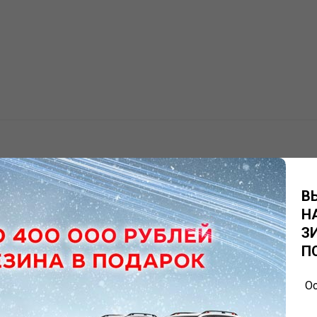
В
Н
З
П
Ос