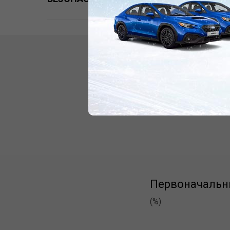
Кред
Ра
Первоначальн
(%)