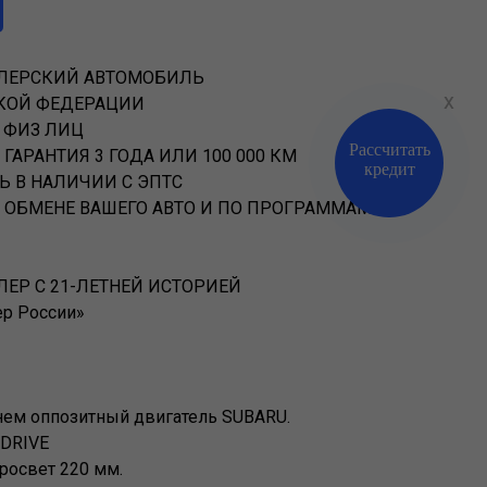
ЛЕРСКИЙ АВТОМОБИЛЬ
x
СКОЙ ФЕДЕРАЦИИ
З ФИЗ ЛИЦ
Рассчитать
Записаться
ГАРАНТИЯ 3 ГОДА ИЛИ 100 000 КМ
на сервис
кредит
Ь В НАЛИЧИИ С ЭПТС
И ОБМЕНЕ ВАШЕГО АВТО И ПО ПРОГРАММАМ
ЕР С 21-ЛЕТНЕЙ ИСТОРИЕЙ
ер России»
ем оппозитный двигатель SUВАRU.
-DRIVE
освет 220 мм.