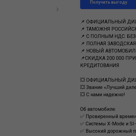
Получить выгоду
📌 ОФИЦИАЛЬНЫЙ ДИ
📌 ТАМОЖНЯ РОССИЙ
📌 С ПОЛНЫМ НДС. БЕ
📌 ПОЛНАЯ ЗАВОДСКАЯ 
📌 НОВЫЙ АВТОМОБИЛ
📌СКИДКА 200 000 ПР
КРЕДИТОВАНИЯ
💥 ОФИЦИАЛЬНЫЙ ДИЛ
💥 Звание «Лучший дил
💥 С нами надежно!
Об автомобиле:
✅ Проверенный времен
✅ Системы X-Mode и SI
✅ Высокий дорожный пр