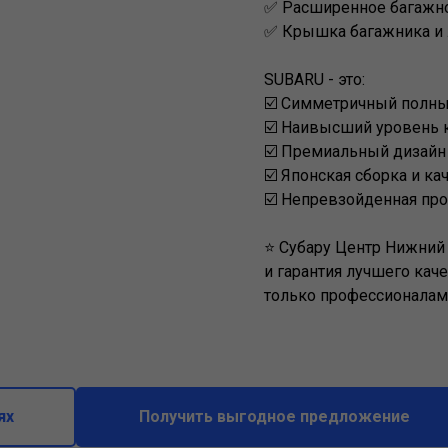
✅ Расширенное багажно
✅ Крышка багажника и 
SUBARU - это:
☑️ Симметричный полны
☑️ Наивысший уровень 
☑️ Премиальный дизайн
☑️ Японская сборка и ка
☑️ Непревзойденная пр
⭐ Субару Центр Нижний 
и гарантия лучшего кач
только профессионалам
ях
Получить выгодное предложение