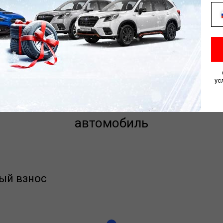
ит на комфортных усл
ус
ссчитайте ежемесячный платеж на э
автомобиль
ый взнос